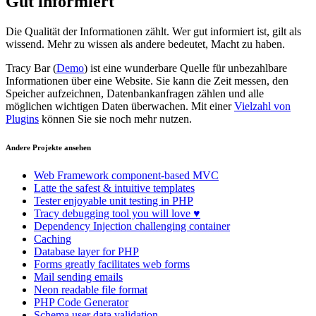
Gut informiert
Die Qualität der Informationen zählt. Wer gut informiert ist, gilt als
wissend. Mehr zu wissen als andere bedeutet, Macht zu haben.
Tracy Bar (
Demo
) ist eine wunderbare Quelle für unbezahlbare
Informationen über eine Website. Sie kann die Zeit messen, den
Speicher aufzeichnen, Datenbankanfragen zählen und alle
möglichen wichtigen Daten überwachen. Mit einer
Vielzahl von
Plugins
können Sie sie noch mehr nutzen.
Andere Projekte ansehen
Web Framework
component-based MVC
Latte
the safest & intuitive templates
Tester
enjoyable unit testing in PHP
Tracy
debugging tool you will love ♥
Dependency Injection
challenging container
Caching
Database
layer for PHP
Forms
greatly facilitates web forms
Mail
sending emails
Neon
readable file format
PHP Code Generator
Schema
user data validation