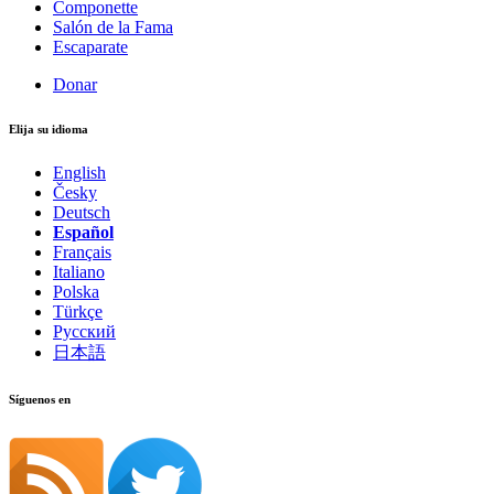
Componette
Salón de la Fama
Escaparate
Donar
Elija su idioma
English
Česky
Deutsch
Español
Français
Italiano
Polska
Türkçe
Русский
日本語
Síguenos en