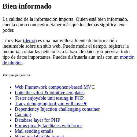
Bien informado
La calidad de la información importa. Quien está bien informado,
cuenta como conocedor. Saber más que los demás significa tener
poder.
Tracy Bar (
demo
) es una maravillosa fuente de información
inestimable sobre un sitio web. Puede medir el tiempo, registrar la
memoria, contar las peticiones a la base de datos y supervisar todo
tipo de datos importantes. Puedes disfrutarla aún más con un
montón
de plugins
.
Ver más proyectos
Web Framework
component-based MVC
Latte
the safest & intuitive templates
Tester
enjoyable unit testing in PHP
Tracy
debugging tool you will love ♥
Dependency Injection
challenging container
Caching
Database
layer for PHP
Forms
greatly facilitates web forms
Mail
sending emails
Neon
readable file format