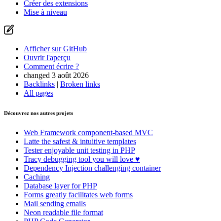
Créer des extensions
Mise à niveau
Afficher sur GitHub
Ouvrir l'aperçu
Comment écrire ?
changed 3 août 2026
Backlinks
|
Broken links
All pages
Découvrez nos autres projets
Web Framework
component-based MVC
Latte
the safest & intuitive templates
Tester
enjoyable unit testing in PHP
Tracy
debugging tool you will love ♥
Dependency Injection
challenging container
Caching
Database
layer for PHP
Forms
greatly facilitates web forms
Mail
sending emails
Neon
readable file format