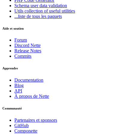
PHP Code Generator
Schema
user data validation
Utils
collection of useful utilities
...liste de tous les paquets
Aide et soutien
Forum
Discord Nette
Release Notes
Commits
Apprendre
Documentation
Blog
API
À propos de Nette
Communauté
Partenaires et sponsors
GitHub
Componette