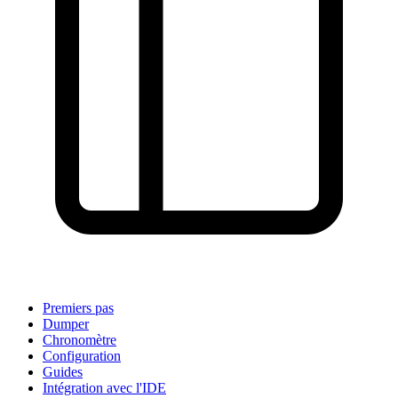
Afficher sur GitHub
(puis appuyez sur E pour modifier)
Ouvrir l'aperçu
Signaler un problème avec cette page sur GitHub
Premiers pas
Dumper
Chronomètre
Configuration
Guides
Intégration avec l'IDE