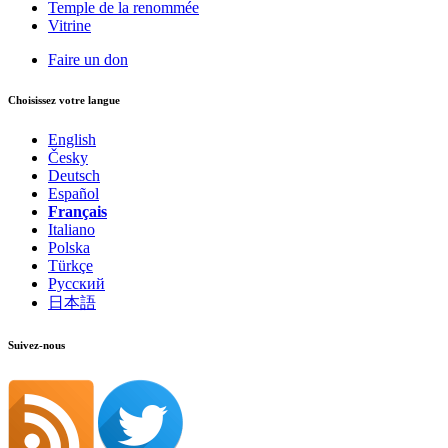
Temple de la renommée
Vitrine
Faire un don
Choisissez votre langue
English
Česky
Deutsch
Español
Français
Italiano
Polska
Türkçe
Русский
日本語
Suivez-nous