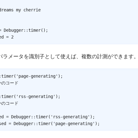
dreams my cherrie
=
Debugger
::
timer
(
)
;
ed = 2
パラメータを識別子として使えば、複数の計測ができます
:
timer
(
'page-generating'
)
;
かのコード
:
timer
(
'rss-generating'
)
;
かのコード
ed
=
Debugger
::
timer
(
'rss-generating'
)
;
sed
=
Debugger
::
timer
(
'page-generating'
)
;