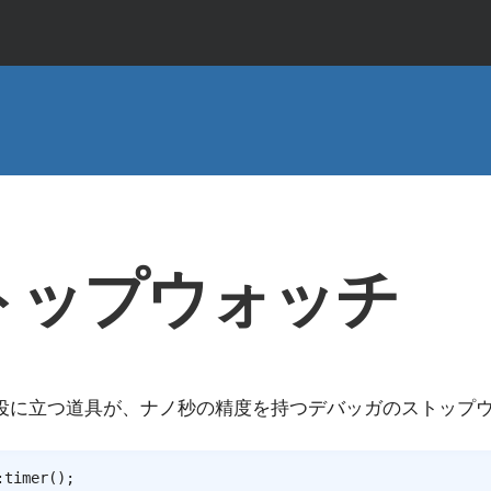
トップウォッチ
役に立つ道具が、ナノ秒の精度を持つデバッガのストップ
:
timer
(
)
;