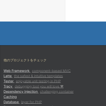
他のプロジェクトをチェック
Web Framework
component-based MVC
Latte
the safest & intuitive templates
Tester
enjoyable unit testing in PHP
Tracy
debugging tool you will love ♥
Dependency Injection
challenging container
Caching
Database
layer for PHP