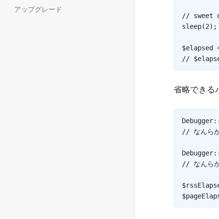
アップグレード
// sweet 
sleep
(
2
)
;
$elapsed
// $elaps
省略できる
Debugger
:
// なんら
Debugger
:
// なんら
$rssElaps
$pageElap