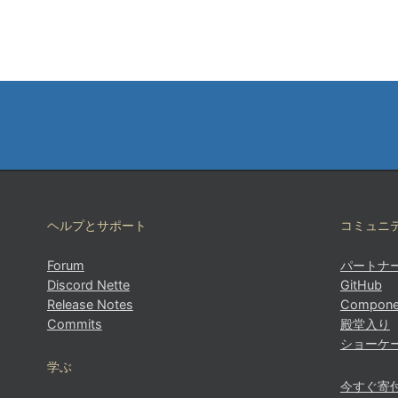
このページで問題を見つけましたか？
GitHub で表示
(次に E を押して編集)
プレビューを開く
ヘルプとサポート
コミュニ
GitHub でこのページの問題を報告する
Forum
パートナ
Discord Nette
GitHub
Release Notes
Compone
Commits
殿堂入り
ショーケ
学ぶ
今すぐ寄