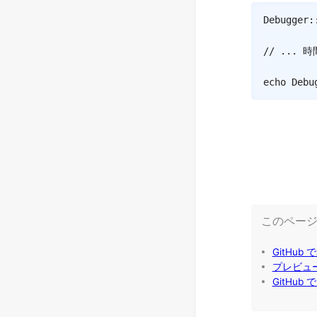
Debugger
:
// ...
echo
Debu