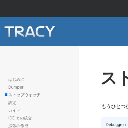
ス
はじめに
Dumper
ストップウォッチ
設定
もうひとつ
ガイド
IDE との統合
Debugger
:
拡張の作成