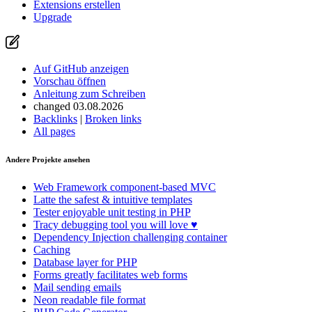
Extensions erstellen
Upgrade
Auf GitHub anzeigen
Vorschau öffnen
Anleitung zum Schreiben
changed 03.08.2026
Backlinks
|
Broken links
All pages
Andere Projekte ansehen
Web Framework
component-based MVC
Latte
the safest & intuitive templates
Tester
enjoyable unit testing in PHP
Tracy
debugging tool you will love ♥
Dependency Injection
challenging container
Caching
Database
layer for PHP
Forms
greatly facilitates web forms
Mail
sending emails
Neon
readable file format