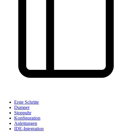
Auf GitHub anzeigen
(drücken Sie dann E zum Bearbeiten)
Vorschau öffnen
Ein Problem mit dieser Seite auf GitHub melden
Erste Schritte
Dumper
Stoppuhr
Konfiguration
Anleitungen
IDE-Integration