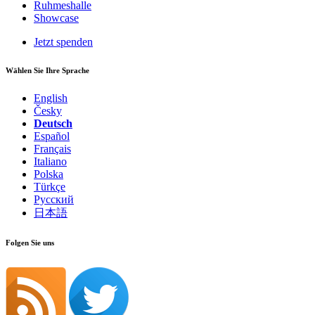
Ruhmeshalle
Showcase
Jetzt spenden
Wählen Sie Ihre Sprache
English
Česky
Deutsch
Español
Français
Italiano
Polska
Türkçe
Русский
日本語
Folgen Sie uns