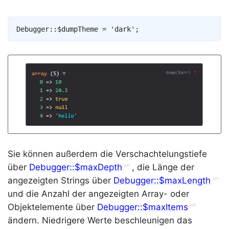
Copy
Debugger
::
$dumpTheme
=
'dark'
;
Sie können außerdem die Verschachtelungstiefe
über
Debugger::$maxDepth
, die Länge der
angezeigten Strings über
Debugger::$maxLength
und die Anzahl der angezeigten Array- oder
Objektelemente über
Debugger::$maxItems
ändern. Niedrigere Werte beschleunigen das