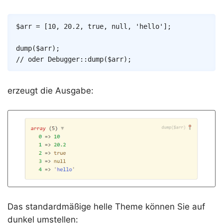
Copy
$arr
=
[
10
,
20.2
,
true
,
null
,
'hello'
]
;
dump
(
$arr
)
;
// oder Debugger::dump($arr);
erzeugt die Ausgabe:
Das standardmäßige helle Theme können Sie auf
dunkel umstellen: