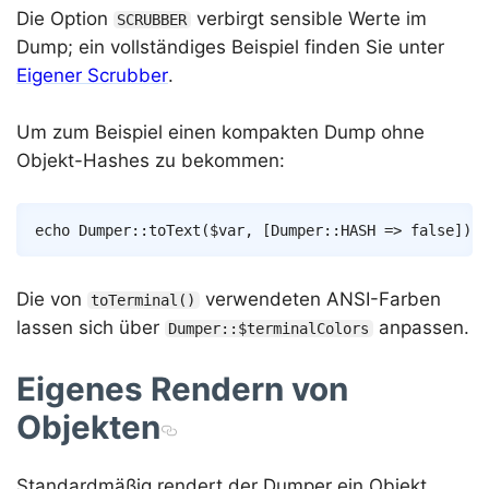
Die Option
verbirgt sensible Werte im
SCRUBBER
Dump; ein vollständiges Beispiel finden Sie unter
Eigener Scrubber
.
Um zum Beispiel einen kompakten Dump ohne
Objekt-Hashes zu bekommen:
Copy
echo
Dumper
::
toText
(
$var
,
[
Dumper
::
HASH
=>
false
]
)
;
Die von
verwendeten ANSI-Farben
toTerminal()
lassen sich über
anpassen.
Dumper::$terminalColors
Eigenes Rendern von
Objekten
Standardmäßig rendert der Dumper ein Objekt,