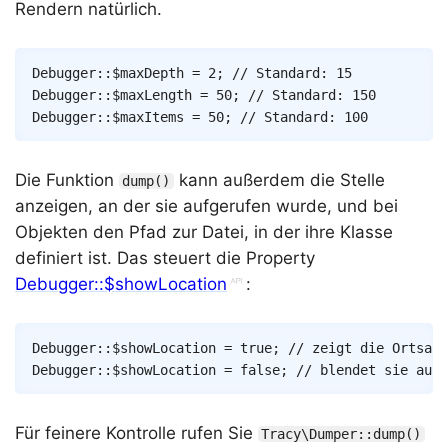
Rendern natürlich.
Copy
Debugger
::
$maxDepth
=
2
;
// Standard: 15
Debugger
::
$maxLength
=
50
;
// Standard: 150
Debugger
::
$maxItems
=
50
;
// Standard: 100
Die Funktion
kann außerdem die Stelle
dump()
anzeigen, an der sie aufgerufen wurde, und bei
Objekten den Pfad zur Datei, in der ihre Klasse
definiert ist. Das steuert die Property
Debugger::$showLocation
:
Copy
Debugger
::
$showLocation
=
true
;
// zeigt die Ortsang
Debugger
::
$showLocation
=
false
;
// blendet sie aus
Für feinere Kontrolle rufen Sie
Tracy\Dumper::dump()