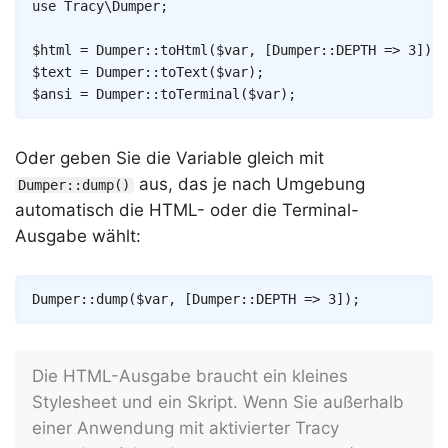
Copy
use
Tracy
\
Dumper
;
$html
=
Dumper
::
toHtml
(
$var
,
[
Dumper
::
DEPTH
=>
3
]
)
;
$text
=
Dumper
::
toText
(
$var
)
;
$ansi
=
Dumper
::
toTerminal
(
$var
)
;
Oder geben Sie die Variable gleich mit
aus, das je nach Umgebung
Dumper::dump()
automatisch die HTML- oder die Terminal-
Ausgabe wählt:
Copy
Dumper
::
dump
(
$var
,
[
Dumper
::
DEPTH
=>
3
]
)
;
Die HTML-Ausgabe braucht ein kleines
Stylesheet und ein Skript. Wenn Sie außerhalb
einer Anwendung mit aktivierter Tracy