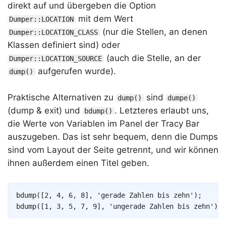
direkt auf und übergeben die Option
mit dem Wert
Dumper::LOCATION
(nur die Stellen, an denen
Dumper::LOCATION_CLASS
Klassen definiert sind) oder
(auch die Stelle, an der
Dumper::LOCATION_SOURCE
aufgerufen wurde).
dump()
Praktische Alternativen zu
sind
dump()
dumpe()
(dump & exit) und
. Letzteres erlaubt uns,
bdump()
die Werte von Variablen im Panel der Tracy Bar
auszugeben. Das ist sehr bequem, denn die Dumps
sind vom Layout der Seite getrennt, und wir können
ihnen außerdem einen Titel geben.
Copy
bdump
(
[
2
,
4
,
6
,
8
]
,
'gerade Zahlen bis zehn'
)
;
bdump
(
[
1
,
3
,
5
,
7
,
9
]
,
'ungerade Zahlen bis zehn'
)
;