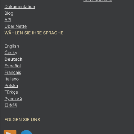
Dokumentation
Blog
API
Über Nette
WÄHLEN SIE IHRE SPRACHE
English
Česky
Deutsch
Español
Français
Italiano
Polska
Türkçe
Русский
日本語
FOLGEN SIE UNS