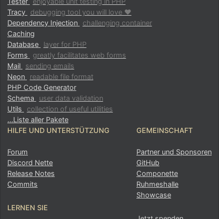
Tester
enjoyable unit testing in PHP
Tracy
debugging tool you will love ♥
Dependency Injection
challenging container
Caching
Database
layer for PHP
Forms
greatly facilitates web forms
Mail
sending emails
Neon
readable file format
PHP Code Generator
Schema
user data validation
Utils
collection of useful utilities
...Liste aller Pakete
HILFE UND UNTERSTÜTZUNG
GEMEINSCHAFT
Forum
Partner und Sponsoren
Discord Nette
GitHub
Release Notes
Componette
Commits
Ruhmeshalle
Showcase
LERNEN SIE
Jetzt spenden