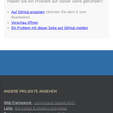
ANDERE PROJEKTE ANSEHEN
Web Framework
component-based MVC
Latte
the safest & intuitive templates