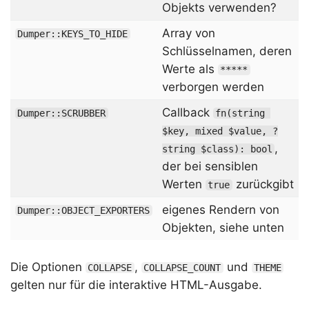
Objekts verwenden?
Array von
Dumper::KEYS_TO_HIDE
Schlüsselnamen, deren
Werte als
*****
verborgen werden
Callback
k
Dumper::SCRUBBER
fn(string 
$key, mixed $value, ?
,
string $class): bool
der bei sensiblen
Werten
zurückgibt
true
eigenes Rendern von
Dumper::OBJECT_EXPORTERS
Objekten, siehe unten
Die Optionen
,
und
COLLAPSE
COLLAPSE_COUNT
THEME
gelten nur für die interaktive HTML-Ausgabe.