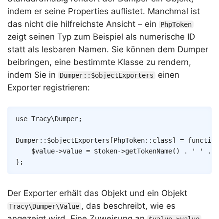
indem er seine Properties auflistet. Manchmal ist
das nicht die hilfreichste Ansicht – ein
PhpToken
zeigt seinen Typ zum Beispiel als numerische ID
statt als lesbaren Namen. Sie können dem Dumper
beibringen, eine bestimmte Klasse zu rendern,
indem Sie in
einen
Dumper::$objectExporters
Exporter registrieren:
Copy
use
Tracy
\
Dumper
;
Dumper
::
$objectExporters
[
PhpToken
::
class
]
=
function
$value
->
value
=
$token
->
getTokenName
(
)
.
' '
.
$
}
;
Der Exporter erhält das Objekt und ein Objekt
, das beschreibt, wie es
Tracy\Dumper\Value
angezeigt wird. Eine Zuweisung an
$value->value