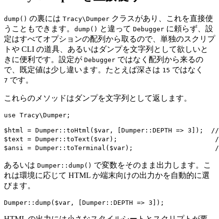
の裏には
クラスがあり、これを直接使
dump()
Tracy\Dumper
うこともできます。
と違って
に頼らず、設
dump()
Debugger
定はすべてオプションの配列から取るので、単独のスクリプ
トや CLI の道具、あるいはダンプを文字列として欲しいと
きに便利です。設定が
ではなく配列から来るの
Debugger
で、既定値は少し違います。たとえば深さは
ではなく
15
です。
7
これらのメソッドはダンプを文字列として返します。
use Tracy\Dumper;

$html = Dumper::toHtml($var, [Dumper::DEPTH => 3]); 
$text = Dumper::toText($var);                     
あるいは
で変数をそのまま出力します。こ
Dumper::dump()
れは環境に応じて HTML か端末向けの出力かを自動的に選
びます。
HTML の出力には小さなスタイルシートとスクリプトが要