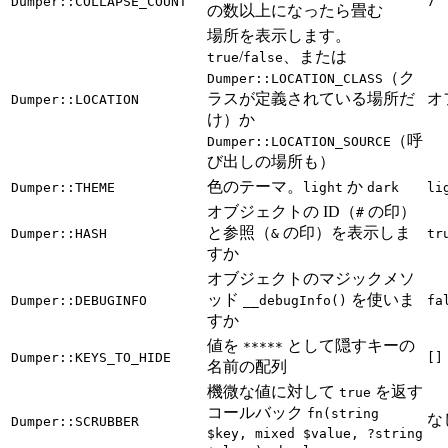
Dumper::COLLAPSE_COUNT
7
の数以上になったら畳む
場所を表示します。
/
、または
true
false
（ク
Dumper::LOCATION_CLASS
ラスが定義されている場所だ
オ
Dumper::LOCATION
け）か
（呼
Dumper::LOCATION_SOURCE
び出しの場所も）
色のテーマ。
か
Dumper::THEME
light
dark
li
オブジェクトの ID（
の印）
#
と参照（
の印）を表示しま
Dumper::HASH
&
tr
すか
オブジェクトのマジックメソ
ッド
を使いま
Dumper::DEBUGINFO
__debugInfo()
fa
すか
値を
として隠すキーの
*****
Dumper::KEYS_TO_HIDE
[]
名前の配列
機微な値に対して
を返す
true
コールバック
fn(string
な
Dumper::SCRUBBER
$key, mixed $value, ?string