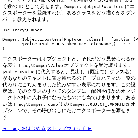
PhpToken
く数の ID として見せます。
にエ
Dumper::$objectExporters
クスポーターを登録すれば、あるクラスをどう描くかをダン
パーに教えられます。
use Tracy\Dumper;

Dumper::$objectExporters[PhpToken::class] = function (P
	$value->value = $token->getTokenName() . ' ' . $token->text;

エクスポーターはオブジェクトと、それがどう見せられるか
を表す
オブジェクトを受け取ります。
Tracy\Dumper\Value
に代入すると、見出し（既定ではクラス名）
$value->value
があなたのテキストに置き換わるので、プロパティの一覧の
代わりにこぢんまりした読みやすい表示になります。この設
定は、そのクラスのすべてのダンプに、配列やほかのオブジ
ェクトの中に入れ子になったものにも当てはまります。ある
いは
の
オ
Tracy\Dumper::dump()
Dumper::OBJECT_EXPORTERS
プションで、その呼び出しにだけエクスポーターを渡せま
す。
◄ Tracy をはじめる
ストップウォッチ ►