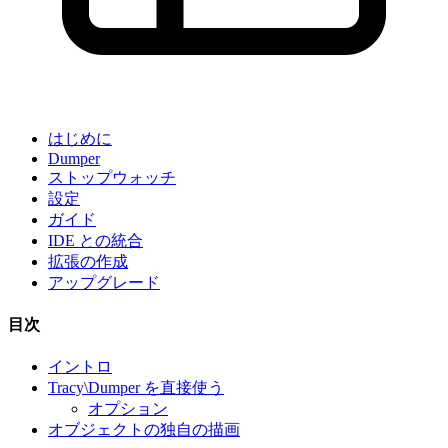
はじめに
Dumper
ストップウォッチ
設定
ガイド
IDE との統合
拡張の作成
アップグレード
目次
イントロ
Tracy\Dumper を直接使う
オプション
オブジェクトの独自の描画