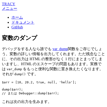
TRACY
メニュー
ホーム
ドキュメント
GitHub
変数のダンプ
デバッグをする人なら誰でも
var_dump
関数をご存じでしょ
う。変数の詳しい情報を出力してくれます。ただ残念なこと
に、その出力は HTML の整形がなく 1 行にまとまってしま
いますし、HTML のエスケープの問題もあります。実務で
は
をもっと便利な関数に置き換えたくなります。
var_dump
それが
です。
dump()
$arr = [10, 20.2, true, null, 'hello'];

dump($arr);

これは次の出力を生みます。