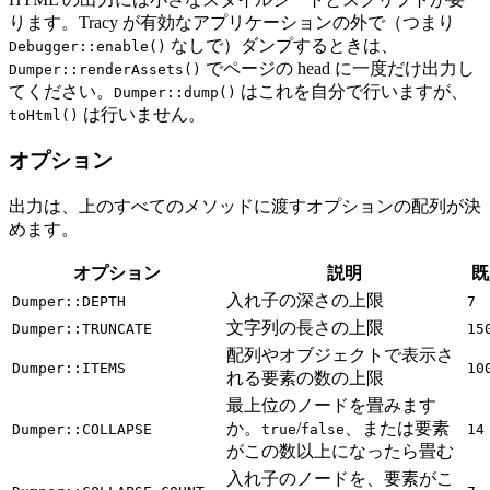
ります。Tracy が有効なアプリケーションの外で（つまり
なしで）ダンプするときは、
Debugger::enable()
でページの head に一度だけ出力し
Dumper::renderAssets()
てください。
はこれを自分で行いますが、
Dumper::dump()
は行いません。
toHtml()
オプション
出力は、上のすべてのメソッドに渡すオプションの配列が決
めます。
オプション
説明
既
入れ子の深さの上限
Dumper::DEPTH
7
文字列の長さの上限
Dumper::TRUNCATE
15
配列やオブジェクトで表示さ
Dumper::ITEMS
10
れる要素の数の上限
最上位のノードを畳みます
か。
/
、または要素
Dumper::COLLAPSE
true
false
14
がこの数以上になったら畳む
入れ子のノードを、要素がこ