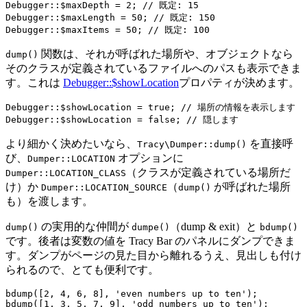
Debugger::$maxDepth = 2; // 既定: 15

Debugger::$maxLength = 50; // 既定: 150

関数は、それが呼ばれた場所や、オブジェクトなら
dump()
そのクラスが定義されているファイルへのパスも表示できま
す。これは
Debugger::$showLocation
プロパティが決めます。
Debugger::$showLocation = true; // 場所の情報を表示します

より細かく決めたいなら、
を直接呼
Tracy\Dumper::dump()
び、
オプションに
Dumper::LOCATION
（クラスが定義されている場所だ
Dumper::LOCATION_CLASS
け）か
（
が呼ばれた場所
Dumper::LOCATION_SOURCE
dump()
も）を渡します。
の実用的な仲間が
（dump & exit）と
dump()
dumpe()
bdump()
です。後者は変数の値を Tracy Bar のパネルにダンプできま
す。ダンプがページの見た目から離れるうえ、見出しも付け
られるので、とても便利です。
bdump([2, 4, 6, 8], 'even numbers up to ten');
