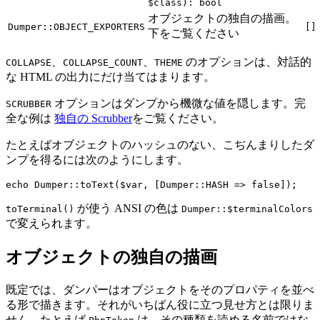
$class): bool
オブジェクトの独自の描画。
Dumper::OBJECT_EXPORTERS
[]
下をご覧ください
、
、
のオプションは、対話的
COLLAPSE
COLLAPSE_COUNT
THEME
な HTML の出力にだけ当てはまります。
オプションはダンプから機微な値を隠します。完
SCRUBBER
全な例は
独自の Scrubber
をご覧ください。
たとえばオブジェクトのハッシュのない、こぢんまりしたダ
ンプを得るには次のようにします。
が使う ANSI の色は
toTerminal()
Dumper::$terminalColors
で変えられます。
オブジェクトの独自の描画
既定では、ダンパーはオブジェクトをそのプロパティを並べ
る形で描きます。それがいちばん役に立つ見せ方とは限りま
せん。たとえば
は、その種類を読める名前ではな