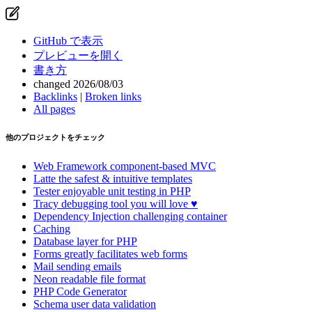
GitHub で表示
プレビューを開く
書き方
changed 2026/08/03
Backlinks
|
Broken links
All pages
他のプロジェクトをチェック
Web Framework
component-based MVC
Latte
the safest & intuitive templates
このページで問題を見つけましたか？
Tester
enjoyable unit testing in PHP
Tracy
debugging tool you will love ♥
GitHub で表示
(次に E を押して編集)
Dependency Injection
challenging container
Caching
プレビューを開く
Database
layer for PHP
GitHub でこのページの問題を報告する
Forms
greatly facilitates web forms
Mail
sending emails
Neon
readable file format
PHP Code Generator
Schema
user data validation